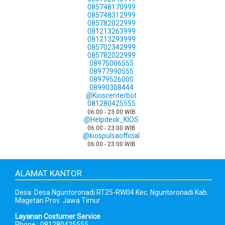
085748170999
085748312999
085782022999
081213263999
081213293999
085702342999
085782022999
08975006555
08977990555
08979526000
08990308444
@Kioscenterbot
081280425555
06:00 - 23:00 WIB
@Helpdesk_KIOS
06:00 - 23:00 WIB
@kiospulsaofficial
06:00 - 23:00 WIB
ALAMAT KANTOR
Desa: Desa Nguntoronadi RT25-RW04 Kec. Nguntoronadi Kab.
Magetan Prov. Jawa Timur
Layanan Costumer Service
Phone : 081280425555