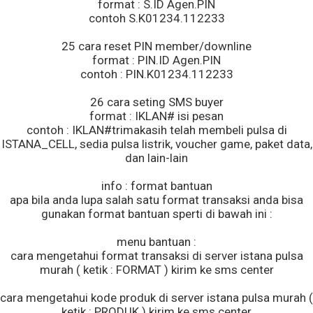
format : S.ID Agen.PIN
contoh S.K01234.112233
25 cara reset PIN member/downline
format : PIN.ID Agen.PIN
contoh : PIN.K01234.112233
26 cara seting SMS buyer
format : IKLAN# isi pesan
contoh : IKLAN#trimakasih telah membeli pulsa di
ISTANA_CELL, sedia pulsa listrik, voucher game, paket data,
dan lain-lain
info : format bantuan
apa bila anda lupa salah satu format transaksi anda bisa
gunakan format bantuan sperti di bawah ini :
menu bantuan :
cara mengetahui format transaksi di server istana pulsa
murah ( ketik : FORMAT ) kirim ke sms center
cara mengetahui kode produk di server istana pulsa murah (
ketik : PRODUK ) kirim ke sms center