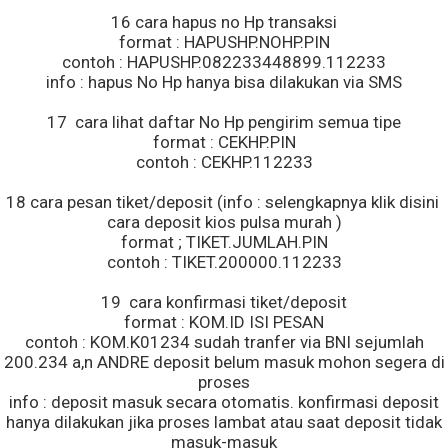
16 cara hapus no Hp transaksi
format : HAPUSHP.NOHP.PIN
contoh : HAPUSHP.082233448899.112233
info : hapus No Hp hanya bisa dilakukan via SMS
17 cara lihat daftar No Hp pengirim semua tipe
format : CEKHP.PIN
contoh : CEKHP.112233
18 cara pesan tiket/deposit (info : selengkapnya klik disini
cara deposit kios pulsa murah )
format ; TIKET.JUMLAH.PIN
contoh : TIKET.200000.112233
19 cara konfirmasi tiket/deposit
format : KOM.ID ISI PESAN
contoh : KOM.K01234 sudah tranfer via BNI sejumlah
200.234 a,n ANDRE deposit belum masuk mohon segera di
proses
info : deposit masuk secara otomatis. konfirmasi deposit
hanya dilakukan jika proses lambat atau saat deposit tidak
masuk-masuk