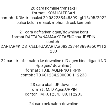
20 cara komline transaksi
format : KOM.ISI PESAN
contoh : KOM.transaksi 20.082233448899 tgl 16/05/2022
pulsa belum masuk mohon di cek kembali
21 cara daftarkan agen/downline baru
format DAFTAR#NAMA#KOTA#NOhp#UP#PIN
contoh :
DAFTAR#KIOS_CELL#JAKARTA#082233448899#50#112
233
22 cara tranfer saldo ke downline ( ID agen bisa diganti NO
Hp agen/ downline )
format : TD.ID AGEN/NO HP.PIN
contoh : TD.K01234.200000.112233
23 cara ubah UP downline
format : M.ID Agen.UP.PIN
contoh : M.K01234.100.112233
24 cara cek saldo downline