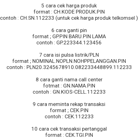
5 cara cek harga produk
format : CH.KODE PRODUK.PIN
contoh : CH.SN.112233 (untuk cek harga produk telkomsel )
6 cara ganti pin
format ; GP.PIN BARU.PIN LAMA
contoh : GP.223344.123456
7 cara isi pulsa listrik/PLN
format ; NOMINAL.NOPLN.NOHPPELANGGAN.PIN
contoh : PLN20.3245678910.082233448899.112233
8 cara ganti nama call center
fotmat : GN.NAMA.PIN
contoh : GN.KIOS-CELL.112233
9 cara meminta rekap transaksi
format ; CEK.PIN
contoh : CEK.112233
10 cara cek transaksi pertanggal
format : CEK.TGl.PIN